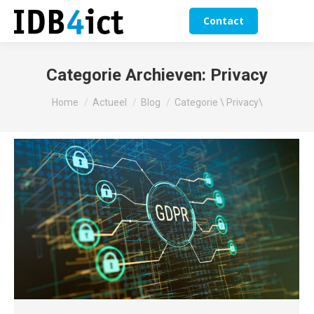
Contact
Categorie Archieven:
Privacy
Je bent hier:
Home
Actueel
Blog
Categorie \ Privacy\