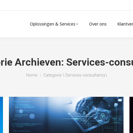
Oplossingen & Services
Over ons
Klantve
rie Archieven:
Services-cons
Je bent hier:
Home
Categorie \ Services-consultancy\