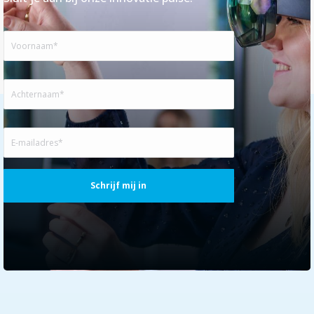
Voornaam
Achternaam
E-
mailadres
(Vereist)