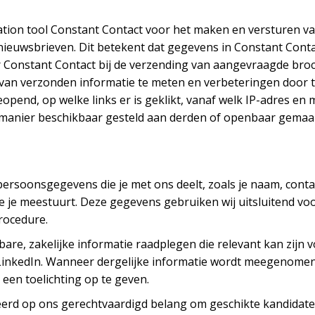
tion tool Constant Contact voor het maken en versturen va
ieuwsbrieven. Dit betekent dat gegevens in Constant Cont
or Constant Contact bij de verzending van aangevraagde broc
van verzonden informatie te meten en verbeteringen door 
eopend, op welke links er is geklikt, vanaf welk IP-adres en
 manier beschikbaar gesteld aan derden of openbaar gemaa
e persoonsgegevens die je met ons deelt, zoals je naam, cont
ie je meestuurt. Deze gegevens gebruiken wij uitsluitend vo
procedure.
e, zakelijke informatie raadplegen die relevant kan zijn vo
 LinkedIn. Wanneer dergelijke informatie wordt meegenomen
er een toelichting op te geven.
seerd op ons gerechtvaardigd belang om geschikte kandidate