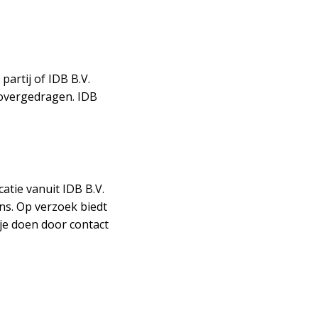
artij of IDB B.V.
overgedragen. IDB
atie vanuit IDB B.V.
ens. Op verzoek biedt
 je doen door contact