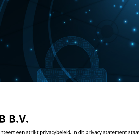
B B.V.
nteert een strikt privacybeleid. In dit privacy statement st