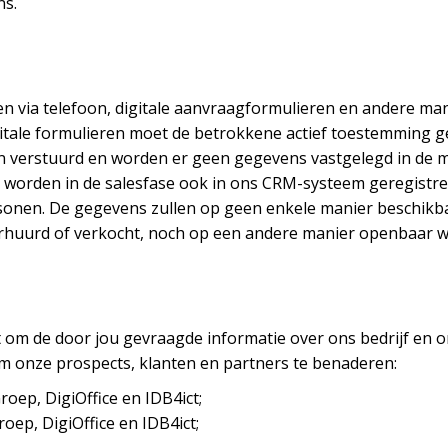
ns.
den via telefoon, digitale aanvraagformulieren en andere m
igitale formulieren moet de betrokkene actief toestemming 
 verstuurd en worden er geen gegevens vastgelegd in de 
 worden in de salesfase ook in ons CRM-systeem geregistre
ersonen. De gegevens zullen op geen enkele manier beschik
verhuurd of verkocht, noch op een andere manier openbaar
om de door jou gevraagde informatie over ons bedrijf en o
 onze prospects, klanten en partners te benaderen:
oep, DigiOffice en IDB4ict;
ep, DigiOffice en IDB4ict;