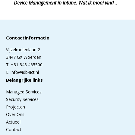
Device Management in Intune. Wat ik mooi vind
aan mijn werk: moderne technieken maken beheer
van accounts, groepen, applicaties en apparaten
eenvoudiger.”
Contactinformatie
Vijzelmolenlaan 2
3447 GX Woerden
T: +31 348 465500
E: info@idb4ict.nl
Belangrijke links
Managed Services
Security Services
Projecten
Over Ons
Actueel
Contact