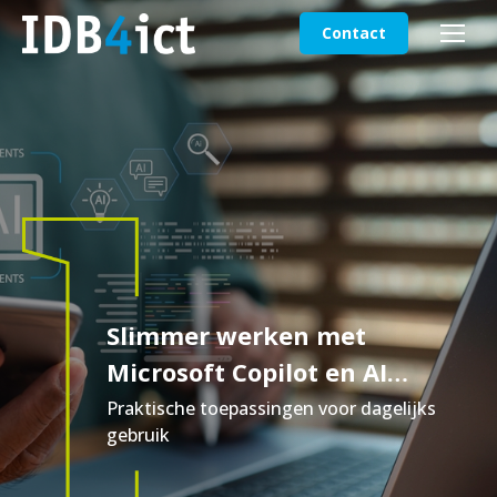
Contact
Slimmer werken met
Microsoft Copilot en AI
agents
Praktische toepassingen voor dagelijks
gebruik